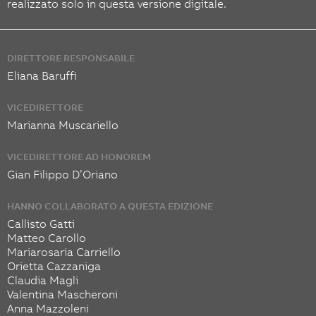
realizzato solo in questa versione digitale.
DIRETTORE RESPONSABILE
Eliana Baruffi
VICEDIRETTORE
Marianna Muscariello
VICEDIRETTORE AD HONOREM
Gian Filippo D’Oriano
HANNO COLLABORATO A QUESTA EDIZIONE
Callisto Gatti
Matteo Carollo
Mariarosaria Carriello
Orietta Cazzaniga
Claudia Magli
Valentina Mascheroni
Anna Mazzoleni