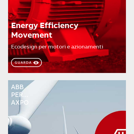
Energy Efficiency
Movement
Ecodesign per motori e azionamenti
GUARDA
ABB
PER...
AXPO