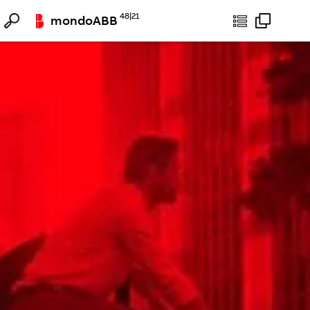
48|21
mondoABB