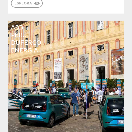
ESPLORA
ABB
PER...
DUFERCO
ENERGIA